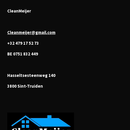
CleanMeijer
Cleanmeijer@gmail.com
+32 479 17 52 73
BE 0751 832 449
Hasseltsesteenweg 140
3800 Sint-Truiden